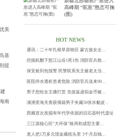
新疆北部骆驼产崽进入
高峰期 “驼崽”憨态可掬
(图)
优美
HOT NEWS
通讯：二十年扎根草原牧区 蒙古族女企...
岛基
挖掘机翻下怒江山谷1死1伤 消防官兵救...
别提
保安捡到包报警 民警联系失主被老太当...
医院停水透析患者危险 消防官兵送来90...
。建
男子想给女主播打赏 充值返虚拟金币被...
海南
满洲里海关查获俄籍男子夹藏50张水貂皮...
西藏首次发掘有年代学依据的旧石器时代遗址
三江源核心区“大环保”格局初成型主要...
老人把1万多元现金藏枕头里 3个月后钱...