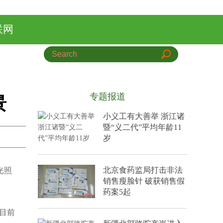
联网
专题报道
景
小义工有大善举 浙江诸
暨“义二代”平均年龄11
岁
北京食药监局打击非法
光照
销售瘦脸针 破获销售假
药案5起
目前