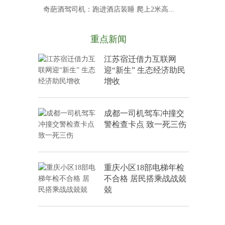
奇葩酒驾司机：跑进酒店装睡 爬上2米高...
重点新闻
江苏宿迁借力互联网
迎“新生” 生态经济助民
增收
成都一司机驾车冲撞交
警检查卡点 致一死三伤
重庆小区18部电梯年检
不合格 居民搭乘战战兢
兢